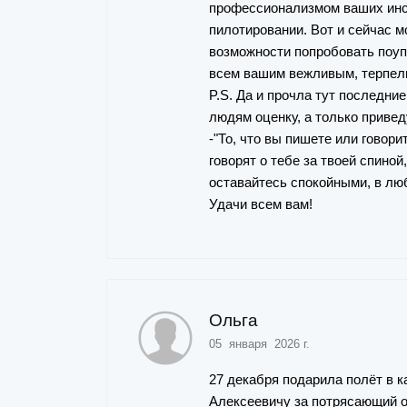
профессионализмом ваших инст
пилотировании. Вот и сейчас м
возможности попробовать поуп
всем вашим вежливым, терпели
P.S. Да и прочла тут последни
людям оценку, а только привед
-"То, что вы пишете или говори
говорят о тебе за твоей спиной
оставайтесь спокойными, в люб
Удачи всем вам!
Ольга
05 января 2026 г.
27 декабря подарила полёт в 
Алексеевичу за потрясающий о