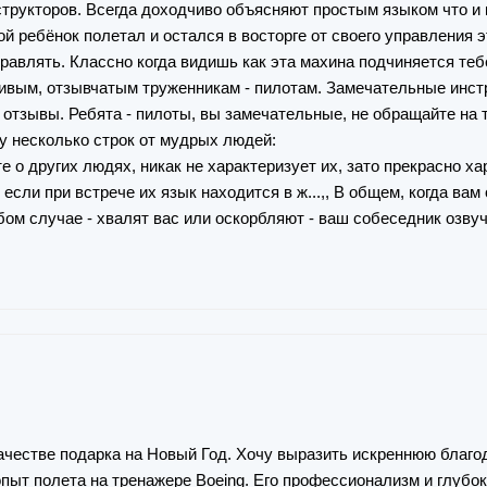
рукторов. Всегда доходчиво объясняют простым языком что и к
ой ребёнок полетал и остался в восторге от своего управления э
равлять. Классно когда видишь как эта махина подчиняется те
вым, отзывчатым труженникам - пилотам. Замечательные инст
е отзывы. Ребята - пилоты, вы замечательные, не обращайте на 
у несколько строк от мудрых людей:
те о других людях, никак не характеризует их, зато прекрасно ха
, если при встрече их язык находится в ж...,, В общем, когда ва
ом случае - хвалят вас или оскорбляют - ваш собеседник озвучи
качестве подарка на Новый Год. Хочу выразить искреннюю благ
пыт полета на тренажере Boeing. Его профессионализм и глубок